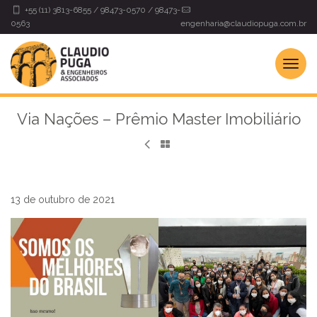
Pular
+55 (11) 3813-6855 / 98473-0570 / 98473-
para
0563
engenharia@claudiopuga.com.br
o
conteúdo
Via Nações – Prêmio Master Imobiliário
13 de outubro de 2021